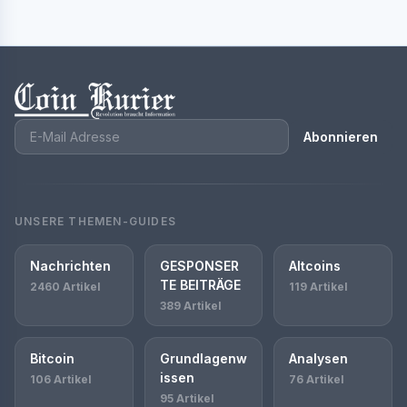
Abonnieren
UNSERE THEMEN-GUIDES
Nachrichten
GESPONSER
Altcoins
TE BEITRÄGE
2460 Artikel
119 Artikel
389 Artikel
Bitcoin
Grundlagenw
Analysen
issen
106 Artikel
76 Artikel
95 Artikel