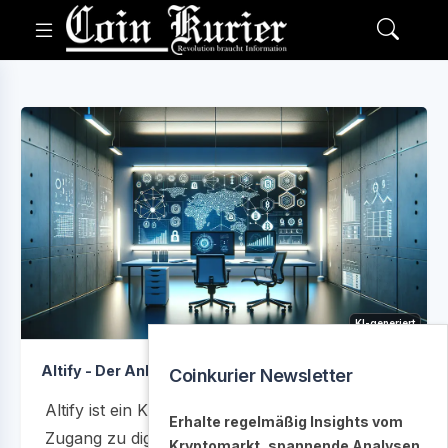
KI-generiert
Altify - Der Anbieter im Fokus
Coinkurier Newsletter
Altify ist ein Krypto-Service, der Nutzern den
Erhalte regelmäßig Insights vom
Zugang zu digitalen Währungen erleichtert und
Kryptomarkt, spannende Analysen