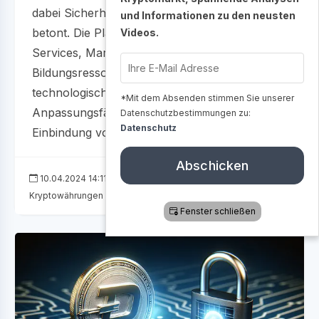
dabei Sicherheit sowie Benutzerfreundlichkeit
und Informationen zu den neusten
betont. Die Plattform bietet Handel, Wallet-
Videos.
Services, Marktanalyse-Tools und
Bildungsressourcen an und hebt sich durch
technologische Innovationen,
*Mit dem Absenden stimmen Sie unserer
Anpassungsfähigkeit und Community-
Datenschutzbestimmungen zu:
Datenschutz
Einbindung von anderen Anbietern ab....
Abschicken
10.04.2024 14:11
3532
Einführung in
Kryptowährungen
Fenster schließen